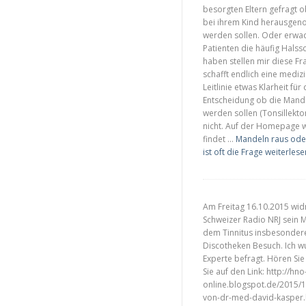
besorgten Eltern gefragt 
bei ihrem Kind herausge
werden sollen. Oder erwa
Patienten die häufig Hals
haben stellen mir diese Fra
schafft endlich eine mediz
Leitlinie etwas Klarheit für 
Entscheidung ob die Mande
werden sollen (Tonsillekt
nicht. Auf der Homepage
findet …
Mandeln raus oder
ist oft die Frage
weiterlese
Am Freitag 16.10.2015 wi
Schweizer Radio NRJ sein 
dem Tinnitus insbesonder
Discotheken Besuch. Ich w
Experte befragt. Hören Sie 
Sie auf den Link: http://hno
online.blogspot.de/2015/1
von-dr-med-david-kasper.