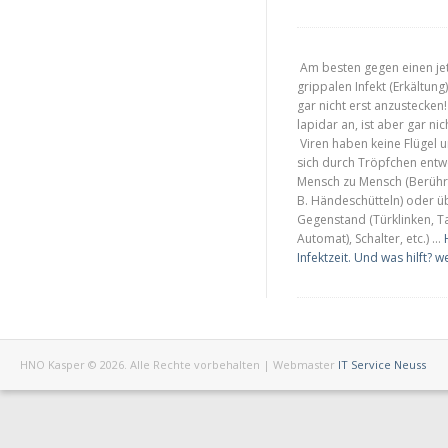
Am besten gegen einen jet
grippalen Infekt (Erkältung) 
gar nicht erst anzustecken!
lapidar an, ist aber gar ni
Viren haben keine Flügel 
sich durch Tröpfchen ent
Mensch zu Mensch (Berühr
B. Händeschütteln) oder ü
Gegenstand (Türklinken, Ta
Automat), Schalter, etc.) …
Infektzeit. Und was hilft?
we
HNO Kasper © 2026. Alle Rechte vorbehalten | Webmaster
IT Service Neuss