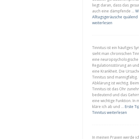
liegt daran, dass das ges
auch eine dämpfende …
W
Alltagsgeräusche quälend 
weiterlesen
Tinnitus ist ein häufiges 
sieht man chronischen Tinn
eine neuropsychologische
Regulationsstörung an und
eine Krankheit. Die Ursac
Tinnitus sind mannigfaltig.
Abklärung ist wichtig. Bei
Tinnitus ist das Ohr zune
bedeutend und das Gehi
eine wichtige Funktion. In
kläre ich ab und …
Erste T
Tinnitus
weiterlesen
In meinen Praxen werde ic