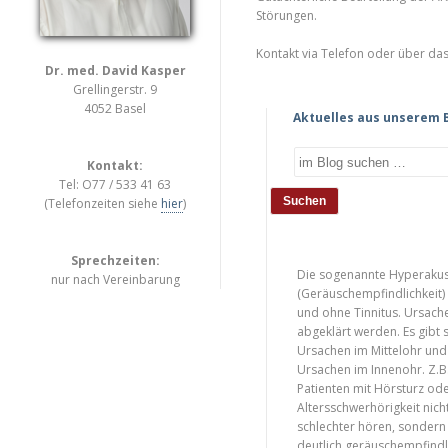
Störungen.
Kontakt via Telefon oder über da
Dr. med. David Kasper
Grellingerstr. 9
4052 Basel
Aktuelles aus unserem 
Kontakt:
Tel: O77 / 533 41 63
(Telefonzeiten siehe
hier
)
Sprechzeiten:
Die sogenannte Hyperakus
nur nach Vereinbarung
(Geräuschempfindlichkeit) 
und ohne Tinnitus. Ursache
abgeklärt werden. Es gibt 
Ursachen im Mittelohr und
Ursachen im Innenohr. Z.B
Patienten mit Hörsturz od
Altersschwerhörigkeit nich
schlechter hören, sondern
deutlich geräuschempfindl